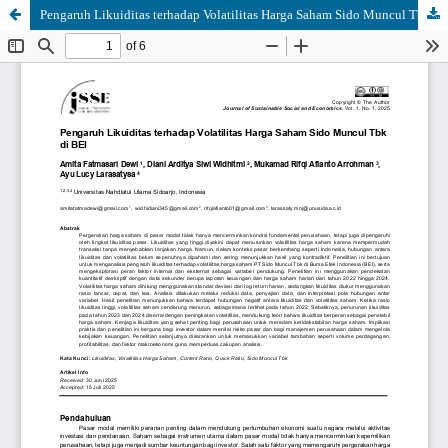
Pengaruh Likuiditas terhadap Volatilitas Harga Saham Sido Muncul Tbk di BEI